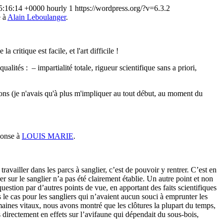
5:16:14 +0000
hourly
1
https://wordpress.org/?v=6.3.2
e à
Alain Leboulanger
.
la critique est facile, et l'art difficile !
alités : – impartialité totale, rigueur scientifique sans a priori,
tions (je n'avais qu'à plus m'impliquer au tout début, au moment du
ponse à
LOUIS MARIE
.
travailler dans les parcs à sanglier, c’est de pouvoir y rentrer. C’est en
r sur le sanglier n’a pas été clairement établie. Un autre point et non
estion par d’autres points de vue, en apportant des faits scientifiques
s le cas pour les sangliers qui n’avaient aucun souci à emprunter les
omaines vitaux, nous avons montré que les clôtures la plupart du temps,
s directement en effets sur l’avifaune qui dépendait du sous-bois,