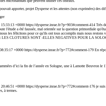
des microhabitats que peuvent utiliser ces oiseaux.
pouvait apporter, projet Dysperse et les attentes (non exprimées) des dif
ger
 15:33:13 +0000
https://dysperse.inrae.fr/?p=903#comment-414
Très d
ute l'étude a été faussée, mal orientée sur la question primordiale qu'ét
t nous les félicitons pour ce qu'ils ont tous accomplis mais nous restons
t la principale : LES CLOTURES SONT -ELLES NEGATIVES POUR L
 08:35:17 +0000
https://dysperse.inrae.fr/?p=772#comment-179
En rép
ogrammées d’ici la fin de l’année en Sologne, une à Lamotte Beuvron le 1
 20:46:51 +0000
https://dysperse.inrae.fr/?p=772#comment-176
je suis
s, à termes.