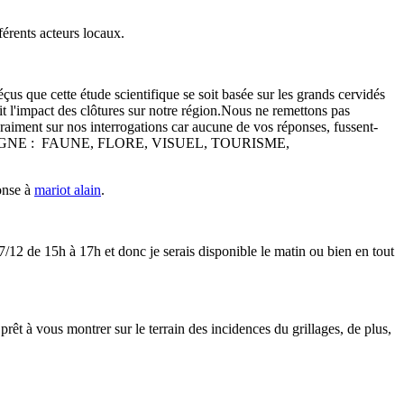
férents acteurs locaux.
éçus que cette étude scientifique se soit basée sur les grands cervidés
ait l'impact des clôtures sur notre région.Nous ne remettons pas
 vraiment sur nos interrogations car aucune de vos réponses, fussent-
A SOLOGNE : FAUNE, FLORE, VISUEL, TOURISME,
onse à
mariot alain
.
7/12 de 15h à 17h et donc je serais disponible le matin ou bien en tout
 prêt à vous montrer sur le terrain des incidences du grillages, de plus,