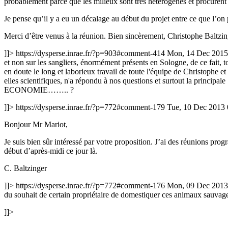
probablement parce que les milieux sont très hétérogènes et procurent 
Je pense qu’il y a eu un décalage au début du projet entre ce que l’on 
Merci d’être venus à la réunion. Bien sincèrement, Christophe Baltzin
]]>
https://dysperse.inrae.fr/?p=903#comment-414
Mon, 14 Dec 2015
et non sur les sangliers, énormément présents en Sologne, de ce fait, to
en doute le long et laborieux travail de toute l'équipe de Christophe e
elles scientifiques, n'a répondu à nos questions et surtou
ECONOMIE…….. ?
]]>
https://dysperse.inrae.fr/?p=772#comment-179
Tue, 10 Dec 2013
Bonjour Mr Mariot,
Je suis bien sûr intéressé par votre proposition. J’ai des réunions pr
début d’après-midi ce jour là.
C. Baltzinger
]]>
https://dysperse.inrae.fr/?p=772#comment-176
Mon, 09 Dec 2013
du souhait de certain propriétaire de domestiquer ces animaux sauvage
]]>