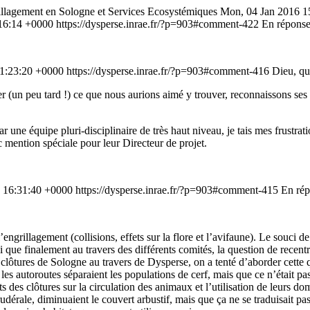
llagement en Sologne et Services Ecosystémiques
Mon, 04 Jan 2016 1
16:14 +0000
https://dysperse.inrae.fr/?p=903#comment-422
En répons
11:23:20 +0000
https://dysperse.inrae.fr/?p=903#comment-416
Dieu, que 
er (un peu tard !) ce que nous aurions aimé y trouver, reconnaissons ses qu
 une équipe pluri-disciplinaire de très haut niveau, je tais mes frustra
ec mention spéciale pour leur Directeur de projet.
 16:31:40 +0000
https://dysperse.inrae.fr/?p=903#comment-415
En ré
ngrillagement (collisions, effets sur la flore et l’avifaune). Le souci de 
que finalement au travers des différents comités, la question de recentre
clôtures de Sologne au travers de Dysperse, on a tenté d’aborder cette qu
les autoroutes séparaient les populations de cerf, mais que ce n’était pa
 des clôtures sur la circulation des animaux et l’utilisation de leurs d
rudérale, diminuaient le couvert arbustif, mais que ça ne se traduisait pa