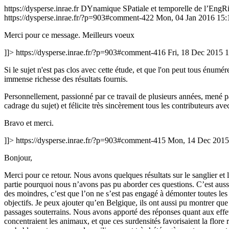
https://dysperse.inrae.fr
DYnamique SPatiale et temporelle de l’EngRi
https://dysperse.inrae.fr/?p=903#comment-422
Mon, 04 Jan 2016 15:
Merci pour ce message. Meilleurs voeux
]]>
https://dysperse.inrae.fr/?p=903#comment-416
Fri, 18 Dec 2015 
Si le sujet n'est pas clos avec cette étude, et que l'on peut tous énumér
immense richesse des résultats fournis.
Personnellement, passionné par ce travail de plusieurs années, mené par
cadrage du sujet) et félicite très sincèrement tous les contributeurs av
Bravo et merci.
]]>
https://dysperse.inrae.fr/?p=903#comment-415
Mon, 14 Dec 2015
Bonjour,
Merci pour ce retour. Nous avons quelques résultats sur le sanglier et l’e
partie pourquoi nous n’avons pas pu aborder ces questions. C’est aussi 
des moindres, c’est que l’on ne s’est pas engagé à démonter toutes les 
objectifs. Je peux ajouter qu’en Belgique, ils ont aussi pu montrer que 
passages souterrains. Nous avons apporté des réponses quant aux effets
concentraient les animaux, et que ces surdensités favorisaient la flore 